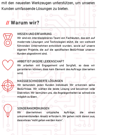
mit den neuesten Werkzeugen unterstützen, um unseren
Kunden umfassende Lösungen zu bieten.
//
Warum wir?
WISSEN UND ERFAHRUNG
Wir sind ein interdisziplinäres Team von Fachleuten, das sich auf
modernste Lösungen und Technologien stützt, die von weltweit
führenden Unternehmen entwickelt wurden, sowie auf unsere
eigenen Projekte, die auf die spezifischen Bedürfnisse unserer
Kunden abgestimmt sind.
ARBEIT IST UNSERE LEIDENSCHAFT
Wir arbeiten mit Engagement und Sorgfalt, so dass wir
garantieren können, dass kein Element
des Auftrags übersehen
wird.
MASSGESCHNEIDERTE LÖSUNGEN
Wir behandeln jeden Kunden individuell. Wir erkennen seine
Bedürfnisse. Wir wählen die beste Lösung und bewahren volle
Diskretion. Wir bemühen uns, die Angelegenheiten so schnell wie
möglich zu lösen.
SONDERANORDNUNGEN
Wir übernehmen untypische Aufträge, die einen
unkonventionellen Ansatz erfordern. Wir gehen
nicht davon aus,
dass etwas "nicht getan werden kann".