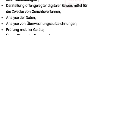
Darstellung offengelegter digitaler Beweismittel für
die Zwecke von Gerichtsverfahren,
Analyse der Daten,
Analyse von Überwachungsaufzeichnungen,
Prüfung mobiler Geräte,
Überprüfung der Gegenparteien,
OSINT (Open-Source-Intelligenz),
spezialisierte Forschungen:
Analyse nach einem Einbruch und vor einem
Einbruch,
Penetrationstest
Sicherheitsanalyse von Websites und
Webanwendungen,
Dechiffrierung der Daten,
Identifizierung von Personen auf der Grundlage von
Netzinformationen.
//
Haben Sie Fragen?
Wir können
darüber sprechen!