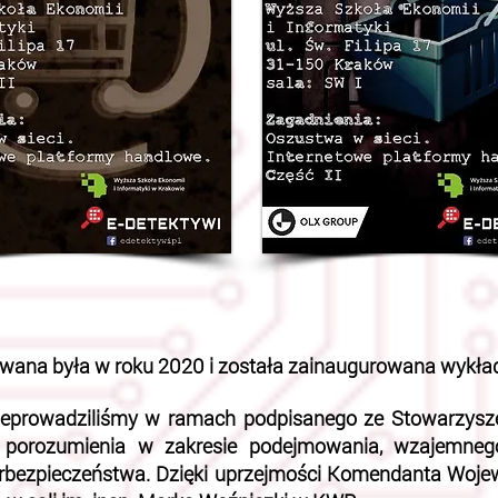
zowana była w roku 2020 i została zainaugurowana wykła
zeprowadziliśmy w ramach podpisanego ze Stowarzysze
 porozumienia w zakresie podejmowania, wzajemnego 
erbezpieczeństwa. Dzięki uprzejmości Komendanta Wojew