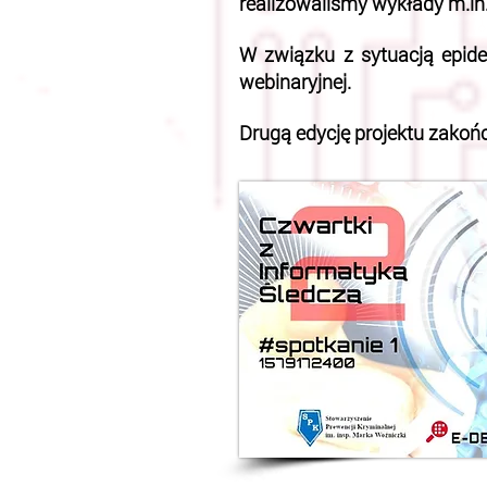
realizowaliśmy wykłady m.in.
W związku z sytuacją epid
webinaryjnej.
Drugą edycję projektu zakoń