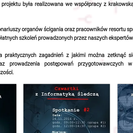
o projektu była realizowana we współpracy z krakowsk
jonariuszy organów ścigania oraz pracowników resortu s
zpłatnych szkoleń prowadzonych przez naszych ekspertów
a praktycznych zagadnień z jakimi można zetknąć si
raz prowadzenia postępowań przygotowawczych 
zości.